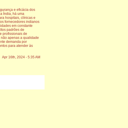
gurança e eficácia dos
a Índia, há uma
 hospitais, clínicas e
os fornecedores indianos
sidades em constante
ltos padrões de
e profissionais de
ar não apenas a qualidade
cente demanda por
rontos para atender às
Apr 16th, 2024 - 5:35 AM