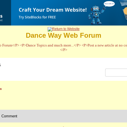
Dance Way Web Forum
 Forum</P> <P>Dance Topics and much more...</P> <P>Post a new article at no cos
</P>
x
m
Comment